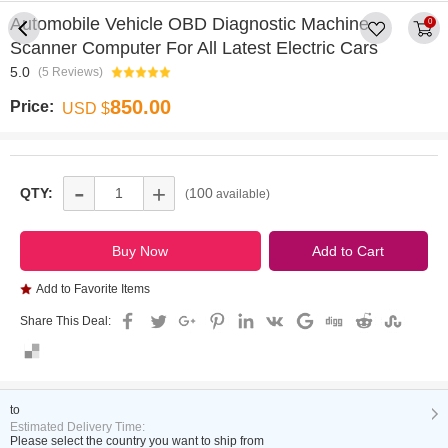
Automobile Vehicle OBD Diagnostic Machine
0
Scanner Computer For All Latest Electric Cars
5.0
(5 Reviews)
850.00
Price:
USD $
-
+
QTY:
100
(
available)
Add to Favorite Items
Share This Deal:
to
Estimated Delivery Time:
Please select the country you want to ship from